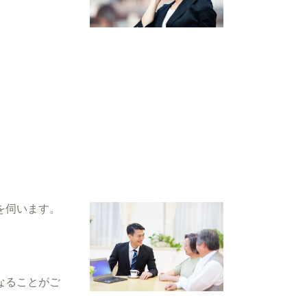
を伺います。
。
なることがご