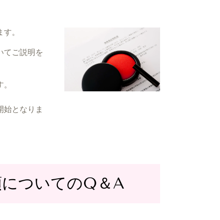
ます。
いてご説明を
。
す。
開始となりま
についてのQ＆A