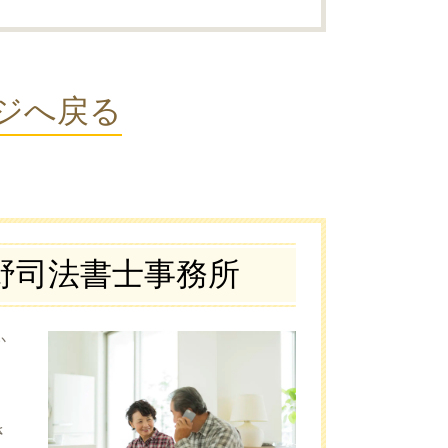
ジへ戻る
野司法書士事務所
か
さ